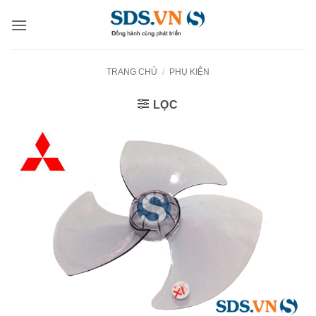
Bỏ
qua
nội
dung
TRANG CHỦ
/
PHỤ KIỆN
LỌC