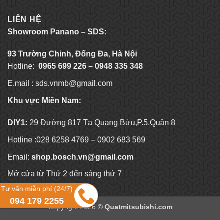
LIÊN HỆ
Showroom Panano – SDS:
93 Trường Chinh, Đống Đa, Hà Nội
Hotline:
0965 699 226 – 0948 335 348
E.mail :
sds.vnmb@gmail.com
Khu vực Miền Nam:
DIY1:
29 Đường 817 Tạ Quang Bửu,P.5,Quận 8
Hotline :028 6258 4769 – 0902 683 569
Email:
shop.bosch.vn@gmail.com
Mở cửa từ Thứ 2 đến sáng thứ 7
Tư vấn miễn phí (24/7)
094 179 2255
Copyright 2026 ©
Quatmitsubishi.com