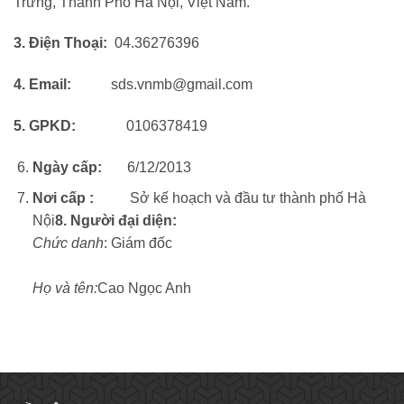
Trưng, Thành Phố Hà Nội, Việt Nam.
3. Điện Thoại:
04.36276396
4. Email:
sds.vnmb@gmail.com
5. GPKD:
0106378419
Ngày cấp:
6/12/2013
Nơi cấp :
Sở kế hoạch và đầu tư thành phố Hà
Nội
8. Người đại diện:
Chức danh
: Giám đốc
Họ và tên:
Cao Ngọc Anh