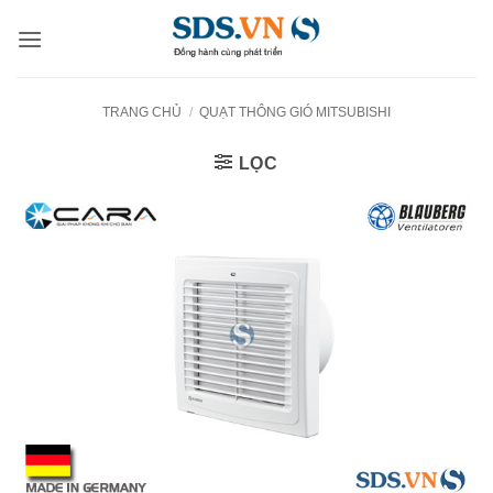
Bỏ
qua
nội
dung
TRANG CHỦ
/
QUẠT THÔNG GIÓ MITSUBISHI
LỌC