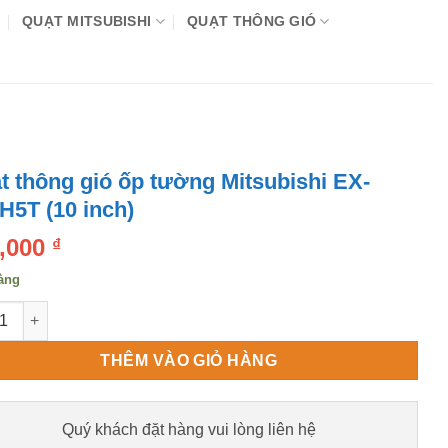
QUẠT MITSUBISHI
QUẠT THÔNG GIÓ
t thông gió ốp tường Mitsubishi EX-
H5T (10 inch)
,000
₫
àng
thông gió ốp tường Mitsubishi EX-25SH5T (10 inch) số lượng
THÊM VÀO GIỎ HÀNG
Quý khách đặt hàng vui lòng liên hệ