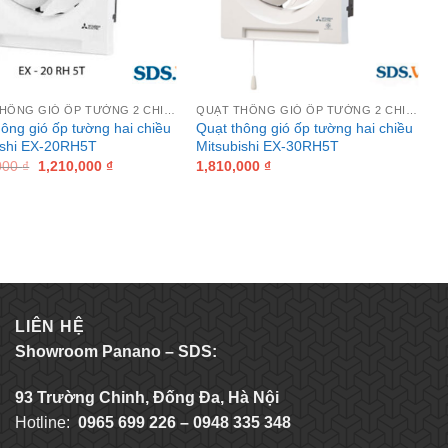
QUẠT THÔNG GIÓ ỐP TƯỜNG 2 CHIỀU MITSUBISHI
QUẠT THÔNG GIÓ ỐP TƯỜNG 2 CHIỀU MITSUBISHI
hông gió ốp tường hai chiều
Quạt thông gió ốp tường hai chiều
ishi EX-20RH5T
Mitsubishi EX-30RH5T
Original
Current
000
₫
1,210,000
₫
1,810,000
₫
price
price
was:
is:
1,390,000 ₫.
1,210,000 ₫.
LIÊN HỆ
Showroom Panano – SDS:
93 Trường Chinh, Đống Đa, Hà Nội
Hotline:
0965 699 226 – 0948 335 348