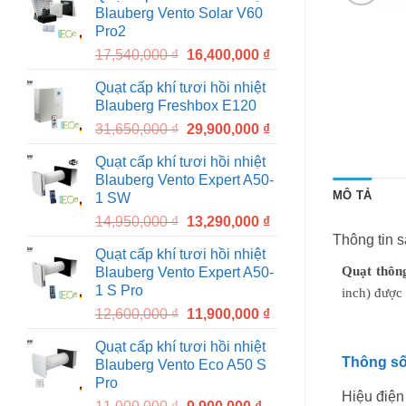
Blauberg Vento Solar V60
18,860,000 ₫.
17,400,000 ₫.
Pro2
Original
Current
17,540,000
₫
16,400,000
₫
price
price
Quạt cấp khí tươi hồi nhiệt
was:
is:
Blauberg Freshbox E120
17,540,000 ₫.
16,400,000 ₫.
Original
Current
31,650,000
₫
29,900,000
₫
price
price
Quạt cấp khí tươi hồi nhiệt
was:
is:
Blauberg Vento Expert A50-
31,650,000 ₫.
29,900,000 ₫.
MÔ TẢ
1 SW
Original
Current
14,950,000
₫
13,290,000
₫
price
price
Thông tin 
Quạt cấp khí tươi hồi nhiệt
was:
is:
Quạt thông
Blauberg Vento Expert A50-
14,950,000 ₫.
13,290,000 ₫.
1 S Pro
inch) được
Original
Current
12,600,000
₫
11,900,000
₫
price
price
Quạt cấp khí tươi hồi nhiệt
was:
is:
Thông số
Blauberg Vento Eco A50 S
12,600,000 ₫.
11,900,000 ₫.
Pro
Hiệu điện
Original
Current