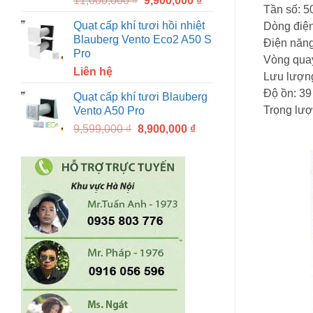
11,000,000
₫
9,900,000
₫
Tần số: 5
price
price
Quạt cấp khí tươi hồi nhiệt
Dòng điện
was:
is:
Blauberg Vento Eco2 A50 S
Điện năng
11,000,000 ₫.
9,900,000 ₫.
Pro
Vòng quay
Liên hệ
Lưu lượng
Độ ồn: 39
Quạt cấp khí tươi Blauberg
Trọng lượ
Vento A50 Pro
Original
Current
9,599,000
₫
8,900,000
₫
price
price
was:
is:
9,599,000 ₫.
8,900,000 ₫.