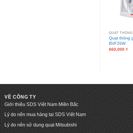
QUẠT THÔNG GIÓ ỐP TƯỜNG 2 CHIỀU MITSUBISHI
QUẠT THÔNG GIÓ ỐP TƯỜNG 2 CHIỀU MITSUBISHI
 tường hai chiều
Quạt thông gió ốp tường 2 chiều
Quạt thông 
RH5T
EX-30RH5T (12 inch)
BVF25W
nal
Current
5,000
₫
1,810,000
₫
660,000
₫
price
is:
,000 ₫.
1,445,000 ₫.
VỀ CÔNG TY
Giới thiệu SDS Việt Nam Miền Bắc
Lý do nên mua hàng tại SDS Việt Nam
Lý do nên sử dụng quạt Mitsubishi