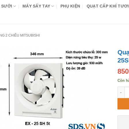
 SƯỞI
MÁY SẤY TAY
PHỤ KIỆN
QUẠT CẤP KHÍ TƯƠI
G 2 CHIỀU MITSUBISHI
Quạ
25S
850
Còn h
Quạt 