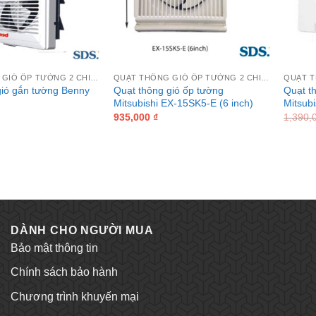
QUẠT THÔNG GIÓ ỐP TƯỜNG 2 CHIỀU MITSUBISHI
QUẠT THÔNG GIÓ ỐP TƯỜNG 2 CHIỀU MITSUBISHI
gió gắn tường Benny
Quạt thông gió ốp tường
Quạt t
Mitsubishi EX-15SK5-E (6 inch)
Mitsub
935,000
₫
1,390,
DÀNH CHO NGƯỜI MUA
Bảo mật thông tin
Chính sách bảo hành
Chương trình khuyến mại