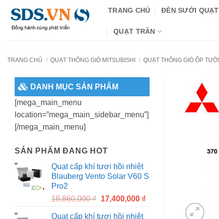
Bỏ
TRANG CHỦ
ĐÈN SƯỞI QUẠT
qua
nội
QUẠT TRẦN
dung
TRANG CHỦ
/
QUẠT THÔNG GIÓ MITSUBISHI
/
QUẠT THÔNG GIÓ ỐP TƯỜN
DANH MỤC SẢN PHẨM
[mega_main_menu
location=”mega_main_sidebar_menu”]
[/mega_main_menu]
SẢN PHẨM ĐANG HOT
Quạt cấp khí tươi hồi nhiệt
Blauberg Vento Solar V60 S
Pro2
Original
Current
18,860,000
₫
17,400,000
₫
price
price
Quạt cấp khí tươi hồi nhiệt
was:
is: