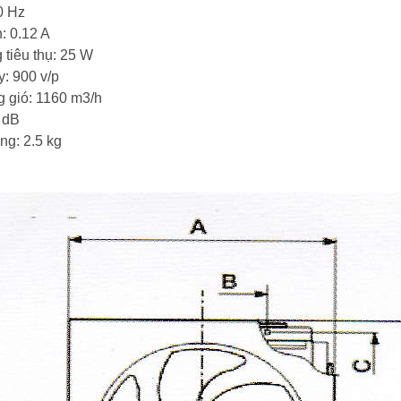
0 Hz
: 0.12 A
 tiêu thụ: 25 W
: 900 v/p
 gió: 1160 m3/h
 dB
ng: 2.5 kg