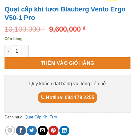
Quạt cấp khí tươi Blauberg Vento Ergo
V50-1 Pro
Original
Current
10,100,000
9,600,000
₫
₫
price
price
Còn hàng
was:
is:
Quạt cấp khí tươi Blauberg Vento Ergo V50-1 Pro số lượng
10,100,000 ₫.
9,600,000 ₫.
THÊM VÀO GIỎ HÀNG
Quý khách đặt hàng vui lòng liên hệ
Hotline: 094 179 2255
Danh mục:
Quạt Cấp Khí Tươi