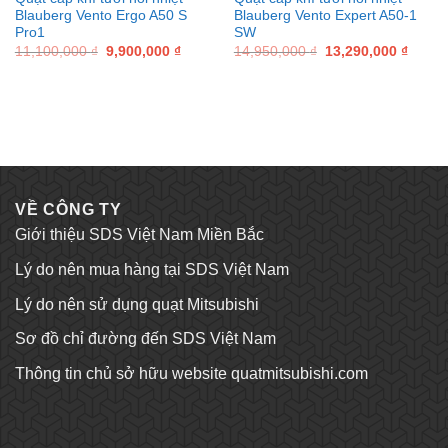
Blauberg Vento Ergo A50 S
Blauberg Vento Expert A50-1
Pro1
SW
ent
Original
Current
Original
Curre
11,100,000
₫
9,900,000
₫
14,950,000
₫
13,290,000
₫
price
price
price
price
00,000 ₫.
was:
is:
was:
is:
11,100,000 ₫.
9,900,000 ₫.
14,950,000 ₫.
13,290
VỀ CÔNG TY
Giới thiệu SDS Việt Nam Miền Bắc
Lý do nên mua hàng tại SDS Việt Nam
Lý do nên sử dụng quạt Mitsubishi
Sơ đồ chỉ đường đến SDS Việt Nam
Thông tin chủ sở hữu website quatmitsubishi.com
Tỷ lệ kèo bóng đá
Trang chủ Kubet