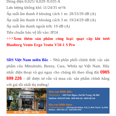
Dòng điện 0,025/ 0,029 /0.035 A
Lưu lượng không khí: 11/24/35 m³/h
Áp suất âm thanh ở khoảng cách 1 m: 28/33/39 dB (А)
Áp suất âm thanh ở khoảng cách 3 m: 19/24/29 dB (А)
Áp suất âm thanh ngoài trời: 19 dB (А)
Tiêu chuẩn bảo vệ lối vào: IP24
>>>Xem thêm sản phẩm cùng loại:
quạt cấp khí tươi
Blauberg Vento Ergo Vento V50-1 S Pro
SDS Việt Nam miền Bắc
– Nhà phân phối chính thức các sản
.
phẩm của Mitsubishi, Benny, Cara, Whifa tại Việt Nam
Hãy
0965
nhấc điện thoại và gọi ngay cho chúng tôi theo tổng đài
699 226
– để được tư vấn và mua các sản phẩm chính hãng
với giá tốt nhất thị trường!