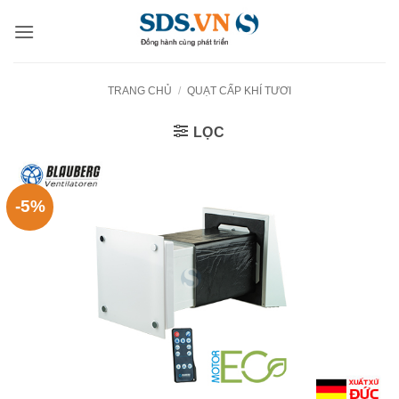
Bỏ
qua
nội
dung
TRANG CHỦ
/
QUẠT CẤP KHÍ TƯƠI
LỌC
-5%