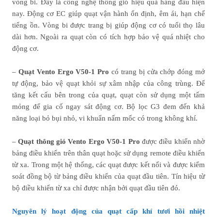
vòng bi. Đây là công nghệ thông gió hiệu quả hàng đầu hiện
nay. Động cơ EC giúp quạt vận hành ổn định, êm ái, hạn chế
tiếng ồn. Vòng bi được trang bị giúp động cơ có tuổi thọ lâu
dài hơn. Ngoài ra quạt còn có tích hợp bảo vệ quá nhiệt cho
động cơ.
–
Quạt Vento Ergo V50-1 Pro
có trang bị cửa chớp đóng mở
tự động, bảo vệ quạt khỏi sự xâm nhập của công trùng. Để
tăng kết cấu bên trong của quạt, quạt còn sử dụng một tấm
mỏng để gia cố ngay sát động cơ. Bộ lọc G3 đem đến khả
năng loại bỏ bụi nhỏ, vi khuẩn nấm mốc có trong không khí.
–
Quạt thông gió Vento Ergo V50-1 Pro
được điều khiển nhờ
bảng điều khiển trên thân quạt hoặc sử dụng remote điều khiển
từ xa. Trong một hệ thống, các quạt được kết nối và được kiểm
soát đồng bộ từ bảng điều khiển của quạt đầu tiên. Tín hiệu từ
bộ điều khiển từ xa chỉ được nhận bởi quạt đầu tiên đó.
Nguyên lý hoạt động của quạt cấp khí tươi hồi nhiệt