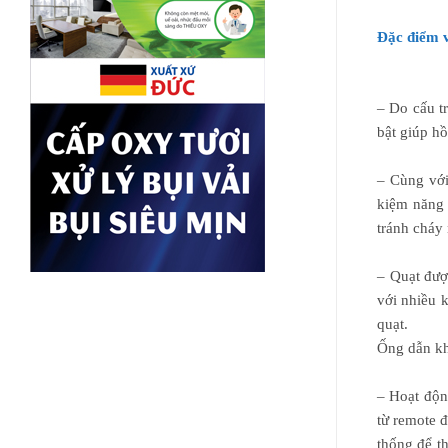
Đặc điểm v
– Do cấu tr
bật giúp hồ
– Cùng vớ
kiệm năng 
tránh cháy
– Quạt đượ
với nhiều 
quạt.
Ống dẫn kh
– Hoạt độ
từ remote đ
thống để t