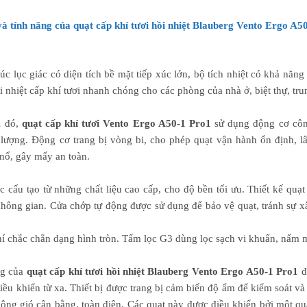
à tính năng của quạt cấp khí tươi hồi nhiệt Blauberg Vento Ergo A5
úc lục giác có diện tích bề mặt tiếp xúc lớn, bộ tích nhiệt có khả năng
i nhiệt cấp khí tươi nhanh chóng cho các phòng của nhà ở, biệt thự, tr
i đó,
quạt cấp khí tươi Vento Ergo A50-1 Pro1
sử dụng động cơ công
lượng. Động cơ trang bị vòng bi, cho phép quạt vận hành ổn định, lâu
 nổ, gây mấy an toàn.
c cấu tạo từ những chất liệu cao cấp, cho độ bền tối ưu. Thiết kế quạt
không gian. Cửa chớp tự động được sử dụng để bảo vệ quạt, tránh sự x
í chắc chắn dạng hình tròn. Tấm lọc G3 dùng lọc sạch vi khuẩn, nấm 
ng của
quạt cấp khí tươi hồi nhiệt Blauberg Vento Ergo A50-1 Pro1
đ
iều khiển từ xa. Thiết bị được trang bị cảm biến độ ẩm để kiểm soát v
hông gió cân bằng, toàn điện. Các quạt này được điều khiển bởi một quạ