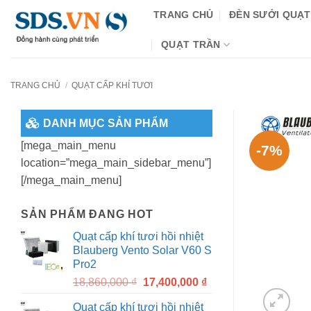
Bỏ
TRANG CHỦ
ĐÈN SƯỞI QUẠT
qua
nội
QUẠT TRẦN
dung
TRANG CHỦ
/
QUẠT CẤP KHÍ TƯƠI
DANH MỤC SẢN PHẨM
[mega_main_menu
-7%
location=”mega_main_sidebar_menu”]
[/mega_main_menu]
SẢN PHẨM ĐANG HOT
Quạt cấp khí tươi hồi nhiệt
Blauberg Vento Solar V60 S
Pro2
Original
Current
18,860,000
₫
17,400,000
₫
price
price
Quạt cấp khí tươi hồi nhiệt
was:
is: