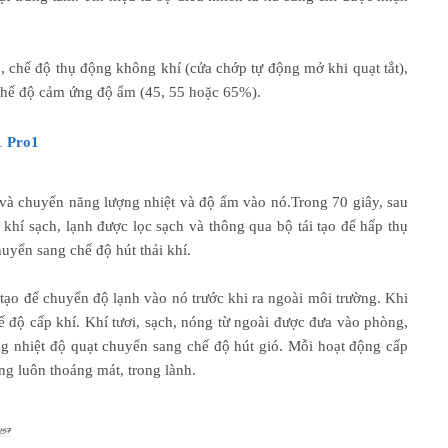
ộ, chế độ thụ động không khí (cửa chớp tự động mở khi quạt tắt),
 chế độ cảm ứng độ ẩm (45, 55 hoặc 65%).
1 Pro1
và chuyển năng lượng nhiệt và độ ẩm vào nó.Trong 70 giây, sau
khí sạch, lạnh được lọc sạch và thông qua bộ tái tạo để hấp thụ
uyển sang chế độ hút thải khí.
tạo để chuyển độ lạnh vào nó trước khi ra ngoài môi trường. Khi
 độ cấp khí. Khí tươi, sạch, nóng từ ngoài được đưa vào phòng,
ăng nhiệt độ quạt chuyển sang chế độ hút gió. Mỗi hoạt động cấp
ng luôn thoáng mát, trong lành.