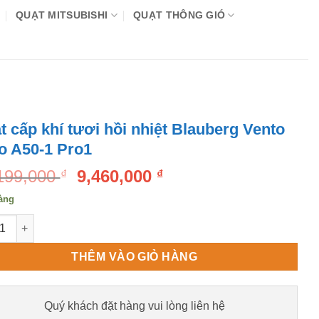
QUẠT MITSUBISHI
QUẠT THÔNG GIÓ
t cấp khí tươi hồi nhiệt Blauberg Vento
o A50-1 Pro1
Original
Current
199,000
9,460,000
₫
₫
price
price
àng
was:
is:
cấp khí tươi hồi nhiệt Blauberg Vento Ergo A50-1 Pro1 số lượng
10,199,000 ₫.
9,460,000 ₫.
THÊM VÀO GIỎ HÀNG
Quý khách đặt hàng vui lòng liên hệ