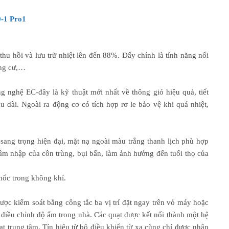
0-1 Pro1
 thu hồi và lưu trữ nhiệt lên đến 88%. Đấy chính là tính năng nổi
ung cư,…
 nghệ EC-đây là kỹ thuật mới nhất về thông gió hiệu quả, tiết
 dài. Ngoài ra động cơ có tích hợp rơ le bảo vệ khi quá nhiệt,
 sang trọng hiện đại, mặt nạ ngoài màu trắng thanh lịch phù hợp
âm nhập của côn trùng, bụi bẩn, làm ảnh hưởng đến tuổi thọ của
mốc trong không khí.
ược kiểm soát bằng công tắc ba vị trí đặt ngay trên vỏ máy hoặc
à điều chỉnh độ ẩm trong nhà. Các quạt được kết nối thành một hệ
t trung tâm. Tín hiệu từ bộ điều khiển từ xa cũng chỉ được nhận