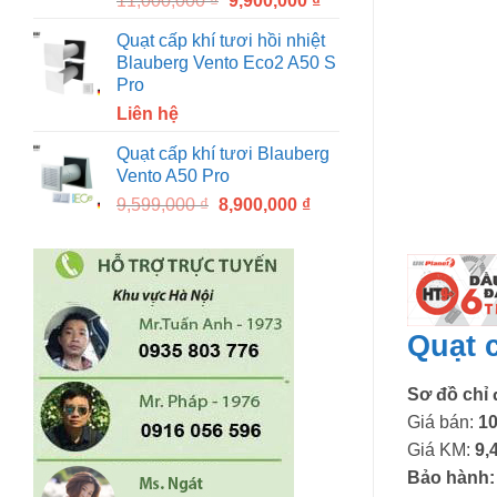
11,000,000
₫
9,900,000
₫
price
price
Quạt cấp khí tươi hồi nhiệt
was:
is:
Blauberg Vento Eco2 A50 S
11,000,000 ₫.
9,900,000 ₫.
Pro
Liên hệ
Quạt cấp khí tươi Blauberg
Vento A50 Pro
Original
Current
9,599,000
₫
8,900,000
₫
price
price
was:
is:
9,599,000 ₫.
8,900,000 ₫.
Quạt 
Sơ đồ chỉ
Giá bán:
10
Giá KM:
9,
Bảo hành: