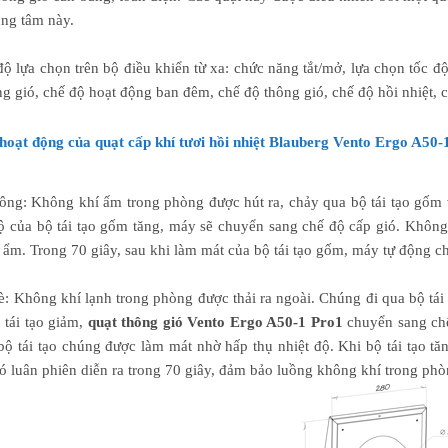
ung tâm này.
ộ lựa chọn trên bộ điều khiển từ xa: chức năng tắt/mở, lựa chọn tốc đ
ng gió, chế độ hoạt động ban đêm, chế độ thông gió, chế độ hồi nhiệt,
hoạt động của quạt cấp khí tươi hồi nhiệt Blauberg Vento Ergo A50-
ng: Không khí ấm trong phòng được hút ra, chảy qua bộ tái tạo gốm 
độ của bộ tái tạo gốm tăng, máy sẽ chuyển sang chế độ cấp gió. Không 
 ẩm. Trong 70 giây, sau khi làm mát của bộ tái tạo gốm, máy tự động ch
: Không khí lạnh trong phòng được thải ra ngoài. Chúng đi qua bộ tái 
 tái tạo giảm,
quạt thông gió Vento Ergo A50-1 Pro1
chuyển sang chế
bộ tái tạo chúng được làm mát nhờ hấp thụ nhiệt độ. Khi bộ tái tạo t
ó luân phiên diễn ra trong 70 giây, đảm bảo luồng không khí trong phò