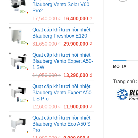
Blauberg Vento Solar V60
18,860,000 ₫.
17,400,000 ₫.
Pro2
Original
Current
17,540,000
₫
16,400,000
₫
price
price
Quạt cấp khí tươi hồi nhiệt
was:
is:
Blauberg Freshbox E120
17,540,000 ₫.
16,400,000 ₫.
Original
Current
31,650,000
₫
29,900,000
₫
price
price
Quạt cấp khí tươi hồi nhiệt
was:
is:
Blauberg Vento Expert A50-
31,650,000 ₫.
29,900,000 ₫.
MÔ TẢ
1 SW
Original
Current
14,950,000
₫
13,290,000
₫
price
price
Trang chủ >
Quạt cấp khí tươi hồi nhiệt
was:
is:
Blauberg Vento Expert A50-
14,950,000 ₫.
13,290,000 ₫.
1 S Pro
Original
Current
12,600,000
₫
11,900,000
₫
price
price
Quạt cấp khí tươi hồi nhiệt
was:
is:
Blauberg Vento Eco A50 S
12,600,000 ₫.
11,900,000 ₫.
Pro
Original
Current