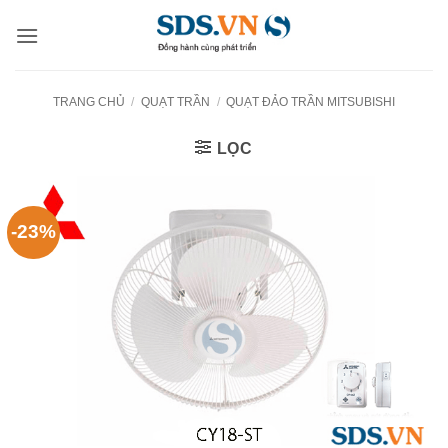
Bỏ
qua
nội
dung
TRANG CHỦ
/
QUẠT TRẦN
/
QUẠT ĐẢO TRẦN MITSUBISHI
LỌC
-23%