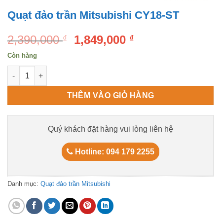
Quạt đảo trần Mitsubishi CY18-ST
Original
Current
2,390,000
1,849,000
₫
₫
price
price
Còn hàng
was:
is:
Quạt đảo trần Mitsubishi CY18-ST số lượng
2,390,000 ₫.
1,849,000 ₫.
THÊM VÀO GIỎ HÀNG
Quý khách đặt hàng vui lòng liên hệ
Hotline: 094 179 2255
Danh mục:
Quạt đảo trần Mitsubishi