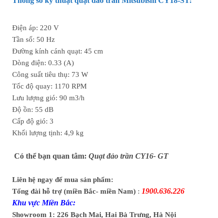
Thông số kỹ thuật quạt đảo trần Mitsubishi CY18-ST:
Điện áp: 220 V
Tần số: 50 Hz
Đường kính cánh quạt: 45 cm
Dòng điện: 0.33 (A)
Công suất tiêu thụ: 73 W
Tốc độ quay: 1170 RPM
Lưu lượng gió: 90 m3/h
Độ ồn: 55 dB
Cấp độ gió: 3
Khối lượng tịnh: 4,9 kg
Có thể bạn quan tâm:
Quạt đảo trần CY16- GT
Liên hệ ngay để mua sản phẩm:
1900.636.226
Tổng đài hỗ trợ (miền Bắc- miền Nam)
:
Khu vực Miền Bắc:
Showroom 1: 226 Bạch Mai, Hai Bà Trưng, Hà Nội