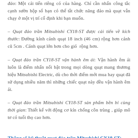
đảo
: Một cải tiến riêng có của hàng. Chỉ cần nhấn công tắc
cạnh sườn hộp số bạn có thể tắt chức năng đảo mà quạt vẫn
chạy ở một vị trí cố định khi bạn muốn.
–
Quạt đảo trần Mitsubishi CY18-ST được cải tiến về kích
thước
: Đường kính cánh quạt 18 inch (46 cm) rộng hơn cánh
cũ 5cm . Cánh quạt lớn hơn cho gió rộng hơn.
–
Quạt đảo trần CY18-ST vận hành êm ái
: Vận hành êm ái
luôn là điểm nhấn nối bật trong mọi dòng quạt mang thương
hiệu Mitsubishi Electric, dù cho thời điểm mới mua hay quạt đã
sử dụng nhiều năm thì những chiếc quạt này đều vận hành êm
ái.
–
Quạt đảo trần Mitsubishi CY18-ST sản phẩm bền bỉ cùng
thời gian
: Thiết kế với động cơ kín chống côn trùng , giúp mô
tơ có tuổi thọ cao hơn.