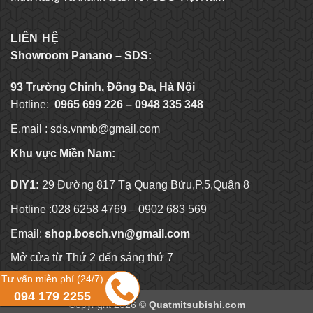
LIÊN HỆ
Showroom Panano – SDS:
93 Trường Chinh, Đống Đa, Hà Nội
Hotline:
0965 699 226 – 0948 335 348
E.mail :
sds.vnmb@gmail.com
Khu vực Miền Nam:
DIY1:
29 Đường 817 Tạ Quang Bửu,P.5,Quận 8
Hotline :028 6258 4769 – 0902 683 569
Email:
shop.bosch.vn@gmail.com
Mở cửa từ Thứ 2 đến sáng thứ 7
Tư vấn miễn phí (24/7)
094 179 2255
Copyright 2026 ©
Quatmitsubishi.com