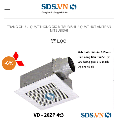
Bỏ
qua
nội
dung
TRANG CHỦ
/
QUẠT THÔNG GIÓ MITSUBISHI
/
QUẠT HÚT ÂM TRẦN
MITSUBISHI
LỌC
-6%