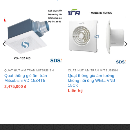
QUẠT HÚT ÂM TRẦN MITSUBISHI
QUẠT HÚT ÂM TRẦN MITSUBISHI
Quạt thông gió âm trần
Quạt thông gió âm tường
Mitsubishi VD-15Z4T5
không nối ống Whifa VNB-
15CK
t
2,475,000
₫
Liên hệ
00 ₫.