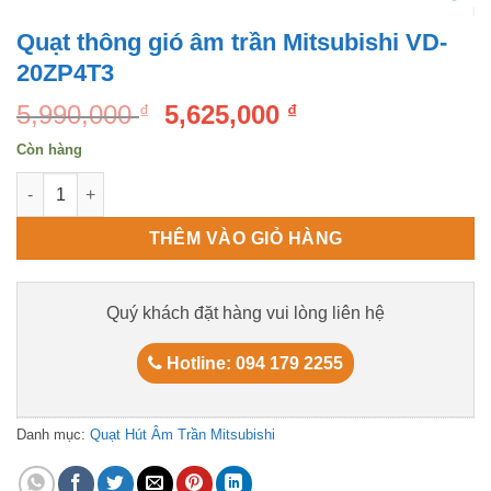
Quạt thông gió âm trần Mitsubishi VD-
20ZP4T3
Original
Current
5,990,000
5,625,000
₫
₫
price
price
Còn hàng
was:
is:
Quạt thông gió âm trần Mitsubishi VD-20ZP4T3 số lượng
5,990,000 ₫.
5,625,000 ₫.
THÊM VÀO GIỎ HÀNG
Quý khách đặt hàng vui lòng liên hệ
Hotline: 094 179 2255
Danh mục:
Quạt Hút Âm Trần Mitsubishi