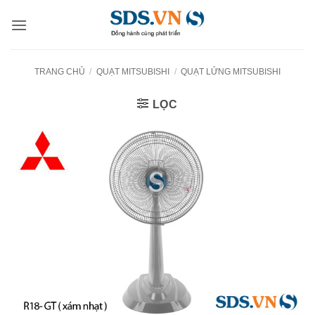
Bỏ
qua
nội
dung
TRANG CHỦ
/
QUẠT MITSUBISHI
/
QUẠT LỬNG MITSUBISHI
LỌC