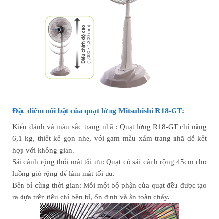
Đặc điểm nổi bật của quạt lửng Mitsubishi R18-GT:
Kiểu dánh và màu sắc trang nhã : Quạt lửng R18-GT chỉ nặng
6,1 kg, thiết kế gọn nhẹ, với gam màu xám trang nhã dễ kết
hợp với không gian.
Sải cánh rộng thổi mát tối ưu: Quạt có sải cánh rộng 45cm cho
luồng gió rộng để làm mát tối ưu.
Bền bỉ cùng thời gian: Mỗi một bộ phận của quạt đều được tạo
ra dựa trên tiêu chí bền bỉ, ổn định và ân toàn cháy.