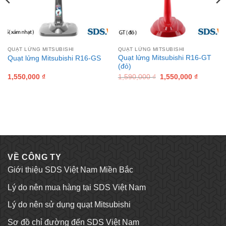
QUẠT LỬNG MITSUBISHI
QUẠT LỬNG MITSUBISHI
Quạt lửng Mitsubishi R16-GT
Quạt lửng Mitsubishi R16-GS
(đỏ)
Original
Current
1,550,000
₫
1,590,000
₫
1,550,000
₫
price
price
was:
is:
1,590,000 ₫.
1,550,00
VỀ CÔNG TY
Giới thiệu SDS Việt Nam Miền Bắc
Lý do nên mua hàng tại SDS Việt Nam
Lý do nên sử dụng quạt Mitsubishi
Sơ đồ chỉ đường đến SDS Việt Nam