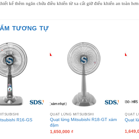
hiết kế thêm ngăn chứa điều khiển từ xa cất giữ điểu khiển an toàn hơn
HẨM TƯƠNG TỰ
ITSUBISHI
QUẠT LỬNG MITSUBISHI
QUẠT L
Quạt lửng Mitsubishi R18-GT xám
itsubishi R16-GS
Quạt l
đậm
1,649,
1,650,000
₫