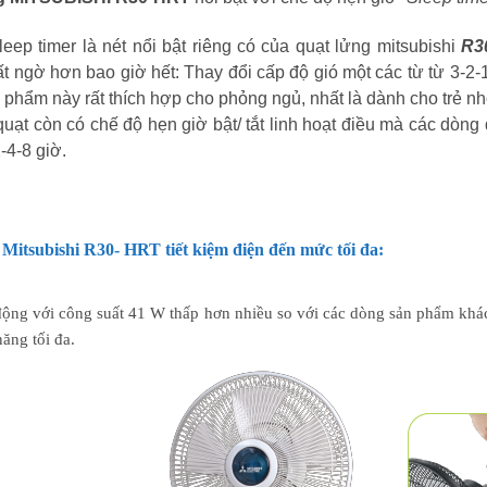
eep timer là nét nổi bật riêng có của quạt lửng mitsubishi
R3
t ngờ hơn bao giờ hết: Thay đổi cấp độ gió một các từ từ
3-2-
n phẩm này rất thích hợp cho phỏng ngủ, nhất là dành cho trẻ n
quạt còn có chế độ hẹn giờ bật/ tắt linh hoạt điều mà các dò
-4-8
giờ.
Mitsubishi R30- HRT tiết kiệm điện đến mức tối đa:
ộng với công suất 41 W thấp hơn nhiều so với các dòng sản phẩm khác kế
ăng tối đa.