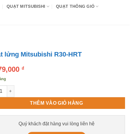
QUẠT MITSUBISHI
QUẠT THÔNG GIÓ
t lửng Mitsubishi R30-HRT
79,000
₫
àng
lửng Mitsubishi R30-HRT số lượng
THÊM VÀO GIỎ HÀNG
Quý khách đặt hàng vui lòng liên hệ