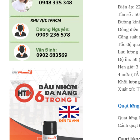
Điện áp: 2
Tần số : 5
Đường kính
Dòng điện 
Công suất 
Tốc độ qua
Lưu lượng 
Độ ồn: 50 
Hẹn giờ: 3
4 mức (TẮT
Khối lượng
Xuất xứ: T
Quạt lửng 
Quạt lửng 
Cánh quạt t
Quạt lử