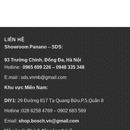
was:
is:
1,960,000 ₫.
1,650,000 ₫.
LIÊN HỆ
Showroom Panano – SDS:
93 Trường Chinh, Đống Đa, Hà Nội
Hotline:
0965 699 226 – 0948 335 348
E.mail :
sds.vnmb@gmail.com
Khu vực Miền Nam:
DIY1:
29 Đường 817 Tạ Quang Bửu,P.5,Quận 8
Hotline :028 6258 4769 – 0902 683 569
Email:
shop.bosch.vn@gmail.com