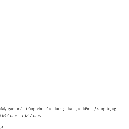
ại, gam màu trắng cho căn phòng nhà bạn thêm sự sang trọng.
847 mm – 1,047 mm
từ
.
r
”: