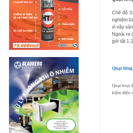
Chế độ Sl
nghiệm bấ
vì vậy sả
Ngoài ra 
giờ tắt
1-2
Quạt lửng 
Quạt hoạt đ
kiệm điện n