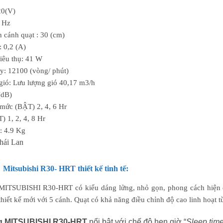
20(V)
0 Hz
 cánh quạt : 30 (cm)
: 0,2 (A)
tiêu thụ: 41 W
y: 12100 (vòng/ phút)
gió: Lưu lượng gió 40,17 m3/h
(dB)
 mức (BẬT) 2, 4, 6 Hr
) 1, 2, 4, 8 Hr
: 4.9 Kg
hái Lan
Mitsubishi R30- HRT thiết kế tinh tế:
MITSUBISHI R30-HRT có kiểu dáng lửng, nhỏ gọn, phong cách hiện đ
hiết kế mới với 5 cánh. Quạt có khả năng điều chỉnh độ cao linh hoạt 
ng MITSUBISHI R30-HRT
nổi bật với chế độ hẹn giờ “
Sleep time