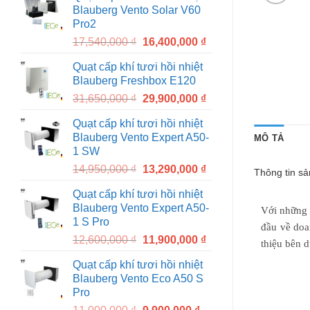
Blauberg Vento Solar V60
18,860,000 ₫.
17,400,000 ₫.
Pro2
Original
Current
17,540,000
₫
16,400,000
₫
price
price
Quạt cấp khí tươi hồi nhiệt
was:
is:
Blauberg Freshbox E120
17,540,000 ₫.
16,400,000 ₫.
Original
Current
31,650,000
₫
29,900,000
₫
price
price
Quạt cấp khí tươi hồi nhiệt
was:
is:
Blauberg Vento Expert A50-
MÔ TẢ
31,650,000 ₫.
29,900,000 ₫.
1 SW
Original
Current
14,950,000
₫
13,290,000
₫
Thông tin s
price
price
Quạt cấp khí tươi hồi nhiệt
was:
is:
Blauberg Vento Expert A50-
Với những v
14,950,000 ₫.
13,290,000 ₫.
1 S Pro
đầu về doa
Original
Current
12,600,000
₫
11,900,000
₫
thiệu bên d
price
price
Quạt cấp khí tươi hồi nhiệt
was:
is:
Blauberg Vento Eco A50 S
12,600,000 ₫.
11,900,000 ₫.
Pro
Original
Current