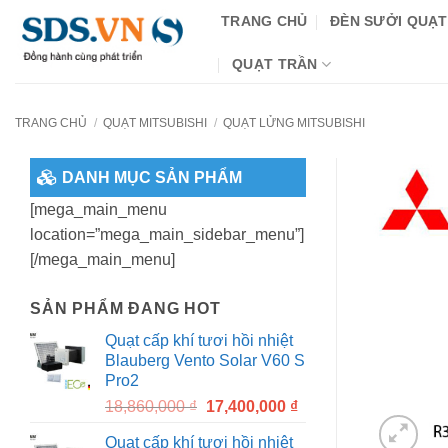
Bỏ
TRANG CHỦ
ĐÈN SƯỞI QUẠT
qua
nội
QUẠT TRẦN
dung
TRANG CHỦ
/
QUẠT MITSUBISHI
/
QUẠT LỬNG MITSUBISHI
DANH MỤC SẢN PHẨM
[mega_main_menu
location=”mega_main_sidebar_menu”]
[/mega_main_menu]
SẢN PHẨM ĐANG HOT
Quạt cấp khí tươi hồi nhiệt
Blauberg Vento Solar V60 S
Pro2
Original
Current
18,860,000
₫
17,400,000
₫
price
price
Quạt cấp khí tươi hồi nhiệt
was:
is: