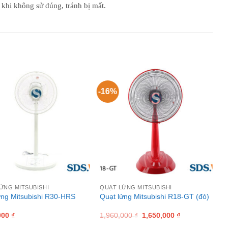
 khi không sử dúng, tránh bị mất.
-16%
ỬNG MITSUBISHI
QUẠT LỬNG MITSUBISHI
ửng Mitsubishi R30-HRS
Quạt lửng Mitsubishi R18-GT (đỏ)
Original
Current
000
₫
1,960,000
₫
1,650,000
₫
price
price