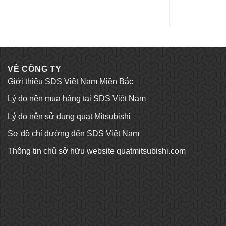
is:
,000 ₫.
1,550,000 ₫.
VỀ CÔNG TY
Giới thiệu SDS Việt Nam Miền Bắc
Lý do nên mua hàng tại SDS Việt Nam
Lý do nên sử dụng quạt Mitsubishi
Sơ đồ chỉ đường đến SDS Việt Nam
Thông tin chủ sở hữu website quatmitsubishi.com
Tỷ lệ kèo bóng đá
Trang chủ Kubet